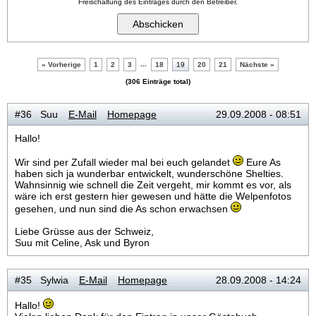
Freischaltung des Eintrages durch den Betreiber.
...
« Vorherige
1
2
3
18
19
20
21
Nächste »
(306 Einträge total)
#36 Suu
E-Mail
Homepage
29.09.2008 - 08:51
Hallo!
Wir sind per Zufall wieder mal bei euch gelandet
Eure As
haben sich ja wunderbar entwickelt, wunderschöne Shelties.
Wahnsinnig wie schnell die Zeit vergeht, mir kommt es vor, als
wäre ich erst gestern hier gewesen und hätte die Welpenfotos
gesehen, und nun sind die As schon erwachsen
Liebe Grüsse aus der Schweiz,
Suu mit Celine, Ask und Byron
#35 Sylwia
E-Mail
Homepage
28.09.2008 - 14:24
Hallo!