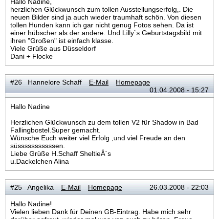
Hallo Nadine,
herzlichen Glückwunsch zum tollen Ausstellungserfolg,. Die
neuen Bilder sind ja auch wieder traumhaft schön. Von diesen
tollen Hunden kann ich gar nicht genug Fotos sehen. Da ist
einer hübscher als der andere. Und Lilly`s Geburtstagsbild mit
ihren "Großen" ist einfach klasse.
Viele Grüße aus Düsseldorf
Dani + Flocke
#26 Hannelore Schaff
E-Mail
Homepage
01.04.2008 - 15:27
Hallo Nadine
Herzlichen Glückwunsch zu dem tollen V2 für Shadow in Bad
Fallingbostel.Super gemacht.
Wünsche Euch weiter viel Erfolg ,und viel Freude an den
süsssssssssssen.
Liebe Grüße H.Schaff SheltieÂ´s
u.Dackelchen Alina
#25 Angelika
E-Mail
Homepage
26.03.2008 - 22:03
Hallo Nadine!
Vielen lieben Dank für Deinen GB-Eintrag. Habe mich sehr