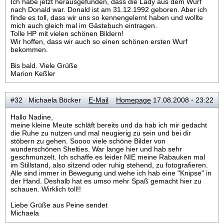
Ich habe jetzt herausgefunden, dass die Lady aus dem Wurf
nach Donald war. Donald ist am 31.12.1992 geboren. Aber ich
finde es toll, dass wir uns so kennengelernt haben und wollte
mich auch gleich mal im Gästebuch eintragen.
Tolle HP mit vielen schönen Bildern!
Wir hoffen, dass wir auch so einen schönen ersten Wurf
bekommen.
Bis bald. Viele Grüße
Marion Keßler
#32 Michaela Böcker
E-Mail
Homepage
17.08.2008 - 23:22
Hallo Nadine,
meine kleine Meute schläft bereits und da hab ich mir gedacht
die Ruhe zu nutzen und mal neugierig zu sein und bei dir
stöbern zu gehen. Soooo viele schöne Bilder von
wunderschönen Shelties. War lange hier und hab sehr
geschmunzelt. Ich schaffe es leider NIE meine Rabauken mal
im Stillstand, also sitzend oder ruhig stehend, zu fotografieren.
Alle sind immer in Bewegung und wehe ich hab eine "Knipse" in
der Hand. Deshalb hat es umso mehr Spaß gemacht hier zu
schauen. Wirklich toll!!
Liebe Grüße aus Peine sendet
Michaela