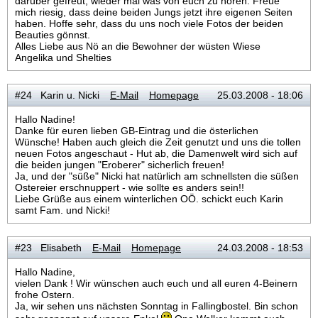
darüber gefreut, wieder mal was von euch zu hören. Freue
mich riesig, dass deine beiden Jungs jetzt ihre eigenen Seiten
haben. Hoffe sehr, dass du uns noch viele Fotos der beiden
Beauties gönnst.
Alles Liebe aus Nö an die Bewohner der wüsten Wiese
Angelika und Shelties
#24 Karin u. Nicki
E-Mail
Homepage
25.03.2008 - 18:06
Hallo Nadine!
Danke für euren lieben GB-Eintrag und die österlichen
Wünsche! Haben auch gleich die Zeit genutzt und uns die tollen
neuen Fotos angeschaut - Hut ab, die Damenwelt wird sich auf
die beiden jungen "Eroberer" sicherlich freuen!
Ja, und der "süße" Nicki hat natürlich am schnellsten die süßen
Ostereier erschnuppert - wie sollte es anders sein!!
Liebe Grüße aus einem winterlichen OÖ. schickt euch Karin
samt Fam. und Nicki!
#23 Elisabeth
E-Mail
Homepage
24.03.2008 - 18:53
Hallo Nadine,
vielen Dank ! Wir wünschen auch euch und all euren 4-Beinern
frohe Ostern.
Ja, wir sehen uns nächsten Sonntag in Fallingbostel. Bin schon