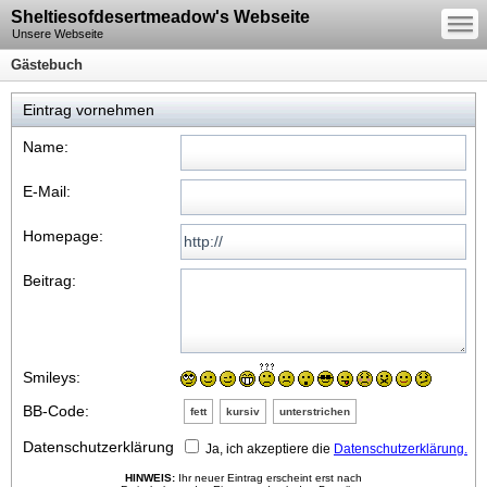
—
Sheltiesofdesertmeadow's Webseite
—
—
Unsere Webseite
Gästebuch
Eintrag vornehmen
Name:
E-Mail:
Homepage:
Beitrag:
Smileys:
BB-Code:
fett
kursiv
unterstrichen
Datenschutzerklärung
Ja, ich akzeptiere die
Datenschutzerklärung.
HINWEIS:
Ihr neuer Eintrag erscheint erst nach