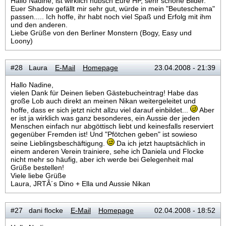
Hallo Nadine, ist wirklich hübsch Eure HP, sehr schöne Bilder.
Euer Shadow gefällt mir sehr gut, würde in mein "Beuteschema"
passen..... Ich hoffe, ihr habt noch viel Spaß und Erfolg mit ihm
und den anderen.
Liebe Grüße von den Berliner Monstern (Bogy, Easy und
Loony)
#28 Laura
E-Mail
Homepage
23.04.2008 - 21:39
Hallo Nadine,
vielen Dank für Deinen lieben Gästebucheintrag! Habe das
große Lob auch direkt an meinen Nikan weitergeleitet und
hoffe, dass er sich jetzt nicht allzu viel darauf einbildet...
Aber
er ist ja wirklich was ganz besonderes, ein Aussie der jeden
Menschen einfach nur abgöttisch liebt und keinesfalls reserviert
gegenüber Fremden ist! Und "Pfötchen geben" ist sowieso
seine Lieblingsbeschäftigung.
Da ich jetzt hauptsächlich in
einem anderen Verein trainiere, sehe ich Daniela und Flocke
nicht mehr so häufig, aber ich werde bei Gelegenheit mal
Grüße bestellen!
Viele liebe Grüße
Laura, JRTÂ´s Dino + Ella und Aussie Nikan
#27 dani flocke
E-Mail
Homepage
02.04.2008 - 18:52