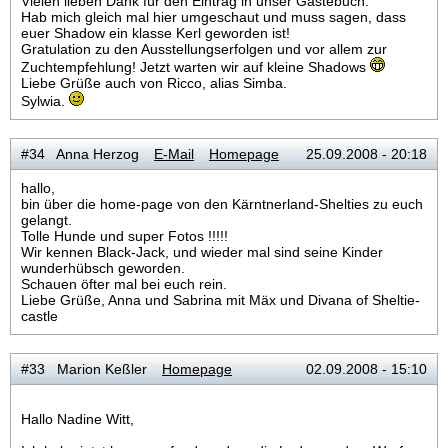
Vielen lieben Dank für den Eintrag in unser Gästebuch.
Hab mich gleich mal hier umgeschaut und muss sagen, dass
euer Shadow ein klasse Kerl geworden ist!
Gratulation zu den Ausstellungserfolgen und vor allem zur
Zuchtempfehlung! Jetzt warten wir auf kleine Shadows
Liebe Grüße auch von Ricco, alias Simba.
Sylwia.
#34 Anna Herzog
E-Mail
Homepage
25.09.2008 - 20:18
hallo,
bin über die home-page von den Kärntnerland-Shelties zu euch
gelangt.
Tolle Hunde und super Fotos !!!!!
Wir kennen Black-Jack, und wieder mal sind seine Kinder
wunderhübsch geworden.
Schauen öfter mal bei euch rein.
Liebe Grüße, Anna und Sabrina mit Mäx und Divana of Sheltie-
castle
#33 Marion Keßler
Homepage
02.09.2008 - 15:10
Hallo Nadine Witt,